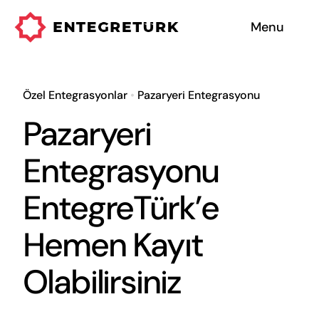
Skip
Menu
to
content
Hizmetlerimiz
Özel Entegrasyonlar
•
Pazaryeri Entegrasyonu
Entegre Sistemler
Pazaryeri
Hakkımızda
Entegrasyonu
EntegreTürk’e
Neden Biz
Hemen Kayıt
Olabilirsiniz