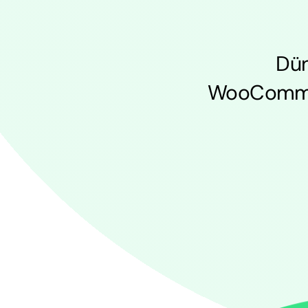
Dün
WooCommerc