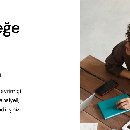
eğe
n
çevrimiçi
nsiyeli,
di işinizi