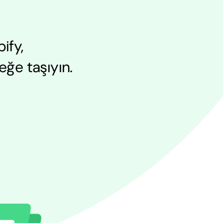
ify,
ğe taşıyın.