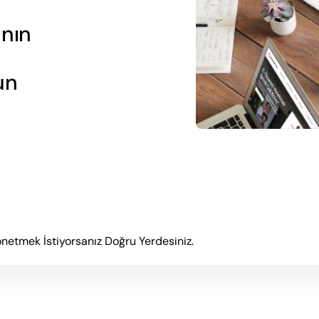
anın
un
önetmek İstiyorsanız Doğru Yerdesiniz.