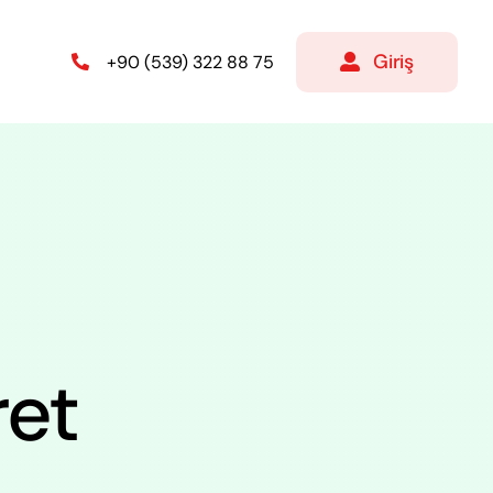
Giriş
+90 (539) 322 88 75
ret