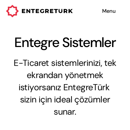
Skip
Menu
to
content
Hizmetlerimiz
Entegre Sistemler
Entegre Sistemler
E-Ticaret sistemlerinizi, tek
Hakkımızda
ekrandan yönetmek
Neden Biz
istiyorsanız EntegreTürk
sizin için ideal çözümler
sunar.