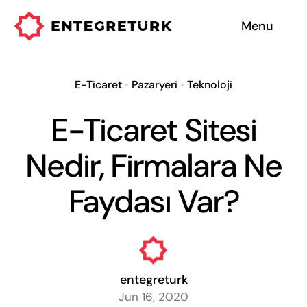
Skip
Menu
to
content
Hizmetlerimiz
E-Ticaret
•
Pazaryeri
•
Teknoloji
Entegre Sistemler
E-Ticaret Sitesi
Hakkımızda
Nedir, Firmalara Ne
Neden Biz
Faydası Var?
entegreturk
Jun 16, 2020