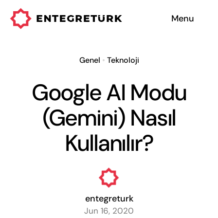
Skip
Menu
to
content
Hizmetlerimiz
Genel
•
Teknoloji
Entegre Sistemler
Google AI Modu
Hakkımızda
(Gemini) Nasıl
Neden Biz
Kullanılır?
entegreturk
Jun 16, 2020